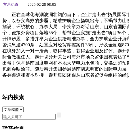
贸易动态
|
2025-02-28 08:05
正在全球化海潮波澜壮阔的当下，企业“走出去”拓展国际市
势，以务实高效的步履，精准护航企业扬帆出海，不竭帮力山东
摆设，环绕核心，办事大局，牵头举办对话山东、山东省国际商
个，鞭策外资项目落地55个，帮帮企业实施“走出去”项目3
开辟步履，多措并举为企业供给精准办事，全力护航企业开辟市
警消息逾4700条，处置应对经贸摩擦案件38件、涉及金额逾8
在境外加入一对一洽商，取得丰盛，获得企业遍及好评。泰开集
际合做担任人、泰开隔分开关公司海外市场总监张国栋表达了
出帮手保举越南国度电网和本地大型电力承包商，交换远超预期
包商会晤洽商。随后泰开集团参展越南胡志明市的国际电力展
各类渠道和资本对接，泰开集团还跟从山东省贸促会组织的经
站内搜索
联系信息