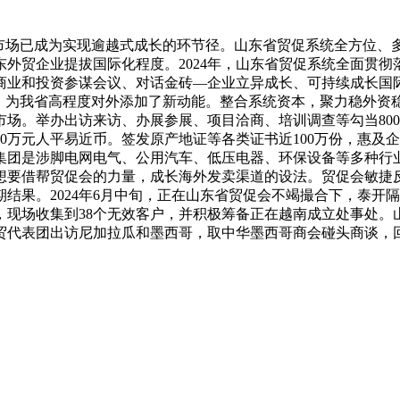
场已成为实现逾越式成长的环节径。山东省贸促系统全方位、
外贸企业提拔国际化程度。2024年，山东省贸促系统全面贯
业和投资参谋会议、对话金砖—企业立异成长、可持续成长国际
6个，为我省高程度对外添加了新动能。整合系统资本，聚力稳外资
场。举办出访来访、办展参展、项目洽商、培训调查等勾当800
700万元人平易近币。签发原产地证等各类证书近100万份，惠
团是涉脚电网电气、公用汽车、低压电器、环保设备等多种行业的
想要借帮贸促会的力量，成长海外发卖渠道的设法。贸促会敏捷
结果。2024年6月中旬，正在山东省贸促会不竭撮合下，泰开
，现场收集到38个无效客户，并积极筹备正在越南成立处事处。
贸代表团出访尼加拉瓜和墨西哥，取中华墨西哥商会碰头商谈，