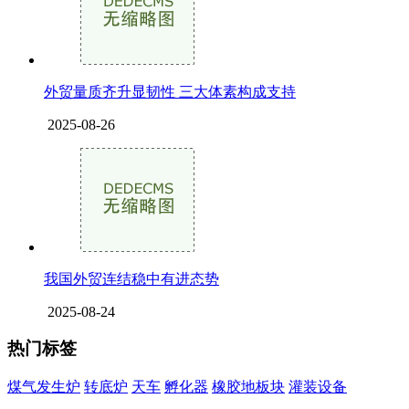
外贸量质齐升显韧性 三大体素构成支持
2025-08-26
我国外贸连结稳中有进态势
2025-08-24
热门标签
煤气发生炉
转底炉
天车
孵化器
橡胶地板块
灌装设备