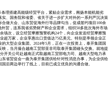
多条理搭建高能级经贸平台，紧贴企业需求，阐扬本能机能劣
彻落实、国务院和省委、省关于进一步扩大对外的一系列严沉决策
合做大会、山东贸促海外行等品牌勾当，促成签约项目100余
稳外贸，连系我省劣势财产和企业需求，组织50多批次海外市场
余场次，设立经贸摩擦预警机构24个，向企业发送经贸摩擦预
及企业超万家，企业享惠出口货值达75亿美元。特别是率领企业正
大型企业集团。2024年5月，正在一次投资上，泰开集团国
反映，当月撮合越南工贸部亚非司取泰开集团碰头交换。就地提
隔分开关公司赴越南正式取越南工贸部电力司、越南大型电力承
山东省贸促会一曲为泰开集团供给针对性消息办事，为企业供给
回国后两边举行了线上，目前已成立优良的沟通合做。