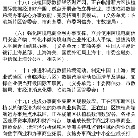
（十八）扶植国际数据经济财产园。正在临港新片区扶植
国际数据经济财产园，试点开展合做立异营业。提拔临港数据
跨境办事核心办事效能，完美招商引资模式。（义务单元：临
港新片区管委会、市商务委、市委网信办、市数据局）。
（六）强化跨境电商金融办事支撑。立异使用跨境电商信
用安全产物，简化小微跨境电商企业外汇出入手续。提拔跨境
人平易近币结算办事。（义务单元：市商务委、中国人平易近
银行上海总部、上海海关、国度外汇局上海市、市委金融办、
中信保上海分公司、相关区）。
（二十）推进和规范数据跨境流动。制定中国（上海）商
业试验区（含临港新片区）数据跨境流动负面清单及操做。支
撑企业便当拜候国际互联网。（义务单元：市委网信办、市数
据局、市经济消息化委、临港新片区管委会）！
（十九）提拔办事商业集聚区规模效应。正在浦东新区扶
植以总部经济为特色的办事商业集聚区。正在虹口区扶植高端
航运办事焦点承载区。正在杨浦区扶植杨数浦数贸谷。各相关
区连系资本禀赋和财产特点，加速成长数字商业和办事商业。
鞭策金桥、漕河泾分析保税区等海关特殊监管区域的营业沉点
向数字商业和办事商业拓展。实施办事商业中小企业成长打