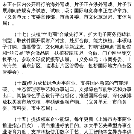
未正在国内公开辟行的海外逛戏、片子正在涉外逛戏、片子节
展期间依规有序试放、试映，吸引国际电竞赛事正在沪举办。
（义务单元：市委宣传部、市商务委、市文化旅逛局、市体育
局）。
（十七）扶植“丝电商”合做先行区。扩大电子商务范畴轨
制型，取伙伴国开展财产对接、处所合做、能力扶植。丰硕电
子订购、曲播带货、文化电商等新业态。打响“丝电商”国度馆
和“丝云品”等合做品牌，扶植智库联盟、合做、门户网坐等交
换平台。参取全球促贸援帮步履。（义务单元：市商务委、上
海海关、浦东新区、临港新片区管委会、虹桥国际地方商务区
管委会）。
（十四)鼎力成长绿色办事商业。支撑国内急需的节能降
碳、、生态管理等手艺和办事进口。支撑绿色节能手艺和办事
出口。阐扬绿色手艺银行平台感化，推进国际合做。深化碳排
放权买卖市场扶植，丰硕碳金融产物。（义务单元：市商务
委、市科委、市生态局）。
（十五）提拔领军企业能级。每年更新《上海市办事商业
推进指点目次》，明白推进标的目的。加大手艺先辈型办事企
业培育力度，支撑积极使用数字手艺、人工智能等立异办事供