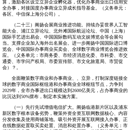
算，激励各区设立立异企业孵化器，优化办事商业出口信用安
全办事，对接国度办事商业立异成长指导基金。（义务单元：
各区、中信保上海分公司）。
（二十三）阐扬会展商业推进功能。持续办妥世界人工智
能大会、浦江立异论坛、北外滩国际航运论坛、中国（上海）
国际手艺进出易会、中国国际数码互动文娱博览会等会展勾
当。支撑企业加入海外出名展会。进一步阐扬中国国际进口博
览会、中国国际办事商业买卖会、全球数字商业博览会推进效
应。（义务单元：市商务委、市经济消息化委、市科委、市交
通委、市学问产权局、市委宣传部、市文化旅逛局、市贸促
会）？。
全面鞭策数字商业和办事商业、、立异，打制深度链接全
球的数字商业国际枢纽港和办事商业全球枢纽节点，力争到
2029年，全市办事进出口规模达到2600亿美元，占办事商业的
比沉达到50%摆布，制定本实施方案。
（一）先行先试增值电信扩大。阐扬临港新片区以及浦东
新区数字根本设备劣势，鞭策外资全资互联网数据核心、内容
分发收集及使用商铺落地。吸引外资开展互联网接入办事、正
在线数据处置取买卖处置、消息和处置办事。（义务单元：市