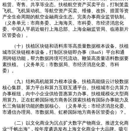
租赁、寄售、共享等业态。扶植航空资产买卖平台，打制笼盖
飞机、飞机策动机、等航空资产买卖、维修、改拆、措置等资
产全生命周期的航空金融商业生态。完美办事商业监管轨制。
（义务单元：市商务委、上海海关、市科委、市经济消息化
委、中国人平易近银行上海总部、上海金融监管局、临港新片
区管委会）。
（十）扶植区块链和语料库等高质量数据根本设备。扶植
城市区块链根本设备，打制区块链即办事（BaaS）平台和通
用跨链功能，帮力数据跨境可托流动。鞭策高质量语料数据要
素扶植。（义务单元：市数据局、市经济消息化委、市科
委）。
（九）结构高机能算力根本设备。扶植高能级云计较数据
核心集群、算力平台和算力互联互通平台。扶植城市公共算力
办事枢纽，向中小企业供给普惠算力办事。扶植规模化大型商
用算力。正在虹桥国际地方商务区摸索扶植有国际办事能力及
长三角辐射功能的数据核心。（义务单元：市经济消息化委、
市通信办理局、市数据局、虹桥国际地方商务区管委会）？。
（二）以文化商业为沉点扩大数字产物商业。推进文化商
业“千帆出海”，按年度遴选发布上海文化商业十大品牌。吸引