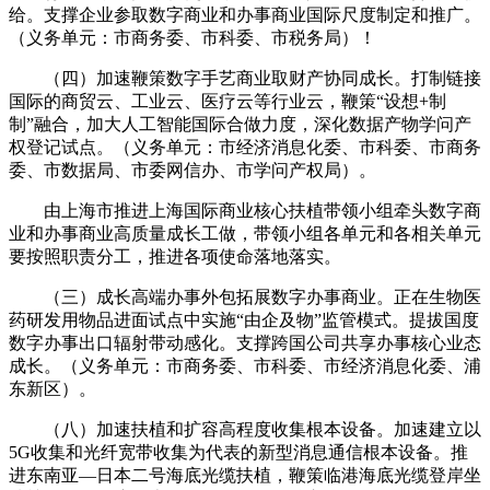
给。支撑企业参取数字商业和办事商业国际尺度制定和推广。
（义务单元：市商务委、市科委、市税务局）！
（四）加速鞭策数字手艺商业取财产协同成长。打制链接
国际的商贸云、工业云、医疗云等行业云，鞭策“设想+制
制”融合，加大人工智能国际合做力度，深化数据产物学问产
权登记试点。（义务单元：市经济消息化委、市科委、市商务
委、市数据局、市委网信办、市学问产权局）。
由上海市推进上海国际商业核心扶植带领小组牵头数字商
业和办事商业高质量成长工做，带领小组各单元和各相关单元
要按照职责分工，推进各项使命落地落实。
（三）成长高端办事外包拓展数字办事商业。正在生物医
药研发用物品进面试点中实施“由企及物”监管模式。提拔国度
数字办事出口辐射带动感化。支撑跨国公司共享办事核心业态
成长。（义务单元：市商务委、市科委、市经济消息化委、浦
东新区）。
（八）加速扶植和扩容高程度收集根本设备。加速建立以
5G收集和光纤宽带收集为代表的新型消息通信根本设备。推
进东南亚—日本二号海底光缆扶植，鞭策临港海底光缆登岸坐