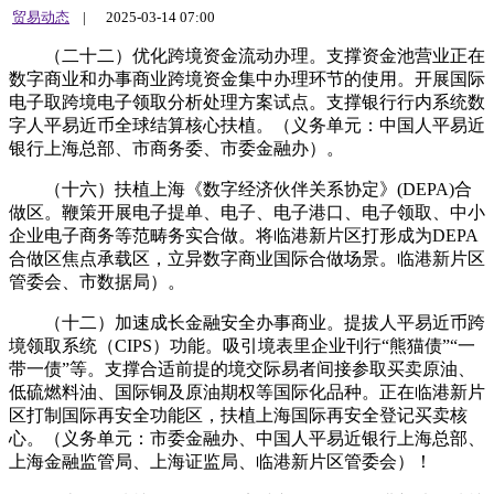
贸易动态
|
2025-03-14 07:00
（二十二）优化跨境资金流动办理。支撑资金池营业正在
数字商业和办事商业跨境资金集中办理环节的使用。开展国际
电子取跨境电子领取分析处理方案试点。支撑银行行内系统数
字人平易近币全球结算核心扶植。（义务单元：中国人平易近
银行上海总部、市商务委、市委金融办）。
（十六）扶植上海《数字经济伙伴关系协定》(DEPA)合
做区。鞭策开展电子提单、电子、电子港口、电子领取、中小
企业电子商务等范畴务实合做。将临港新片区打形成为DEPA
合做区焦点承载区，立异数字商业国际合做场景。临港新片区
管委会、市数据局）。
（十二）加速成长金融安全办事商业。提拔人平易近币跨
境领取系统（CIPS）功能。吸引境表里企业刊行“熊猫债”“一
带一债”等。支撑合适前提的境交际易者间接参取买卖原油、
低硫燃料油、国际铜及原油期权等国际化品种。正在临港新片
区打制国际再安全功能区，扶植上海国际再安全登记买卖核
心。（义务单元：市委金融办、中国人平易近银行上海总部、
上海金融监管局、上海证监局、临港新片区管委会）！