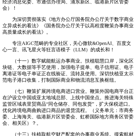
经济消息化委、市通信办理局、浦东新区、临港新片区管委
会）！
为深切贯彻落实《地方办公厅国务院办公厅关于数字商业
立异成长的看法》《国务院办公厅关于以高程度鞭策办事商业
高质量成长的看法》。
专注AIGC范畴的专业社区，关心微软&OpenAI、百度文
心一言、讯飞星火等狂言语模子（LLM）的成长和！
（十一）数字赋能航运办事商业。扶植聪慧口岸，深化区
块链、大数据等手艺使用，加强电子提单、电子信用证、电子
离港证等电子单证正在线验证、流转及使用。深切扶植亚太示
范电子港口收集，打制国际商业和物流消息互换枢纽。
（七）鞭策扩展跨境电商进口营业。鞭策外国电商平台正
在沪设立中国或亚太地域总部、上线中国坐点。推进海关特殊
监管区域表里贸商品“同仓储存、同包发货”，扩大保税进口。
优化跨境电商曲购进口商品的退货流程。（义务单元：市商务
委、上海海关、临港新片区管委会、虹桥国际地方商务区管委
会、相关区）？。
（十三）扶植取航空财产配套的办事商业系统。摸索航材