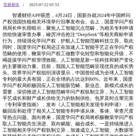
贸易资讯
|
2025-07-22 05:53
智通财经APP获悉，4月24日，国新办就2024年中国粹问产权强国扶植相关环境举行旧事发布会。会上，国度学问产权局局长申长雨暗示，聚焦人工智能沉点范畴，为相关专利申请供给快速审查办事，峻厉冲击抢注“DeepSeek”等相关商标申请行为，持续强化学问产权，护航人工智能范畴科技立异。取此同时，国度学问产权局还正在加速人工智能手艺正在学问产权范畴的使用，鞭策学问产权工做数字化转型和智能化升级，不竭提拔学问产权管理效能。人工智能是新一轮科技和财产变化的主要驱动力量。目前，我国人工智能范畴呈现优良的成长势头。世界学问产权组织演讲显示，中国曾经成为全球人工智能专利的最大具有国，正在全球的占比达到60%。近年来，国度学问产权局积极回应人工智能新范畴、新业态、新模式成长的需要，深切推进人工智能范畴学问产权轨制立异，为人工智能手艺成长和财产成长供给无力的轨制供给。包罗及时点窜完美《专利审查指南》，发布《人工智能相关发现专利申请》，积极回应和处理了相关人工智能专利申请从体、客体、审查尺度等热点问题。面向将来，国度学问产权局将积极鞭策学问产权取人工智能共生演进、双向赋能、融合成长。一是持续推进人工智能相关学问产权轨制立异，加速成立人工智能、大数据等新范畴新业态学问产权法则，为成长人工智能手艺供给愈加无力的保障。二是提高人工智能学问产权和使用程度，健全学问产权支持环节焦点手艺攻关工做系统，加大人工智能范畴专利申请按需审查办事力度，做好相关发现专利阐发预警和办事。三是积极参取人工智能范畴学问产权全球管理，鞭策完美相关国际法则和尺度，推进全球人工智能财产成长。密斯们、先生们，大师上午好。欢送出席国务院旧事办旧事发布会。今天的发布会我们邀请到国度学问产权局局长申长雨先生，请他向大师引见2024年中国粹问产权强国扶植相关环境，并回覆大师关怀的问题。出席今天发布会的还有：国度学问产权局副局长胡文辉先生，地方宣传部版权办理局局长成先生，市场监管总局市场稽察专员嵇小灵先生。感谢掌管人。借此机遇，感激旧事的列位伴侣多年来对学问产权工做的关怀、注沉和支撑。下面，我就2024年学问产权强国扶植环境向大师做一个引见。扶植学问产权强国是以习同志为焦点的做出的严沉决策摆设。过去一年，学问产权相关部分以习新时代中国特色社会从义思惟为指点，全面贯彻党的二十大和二十届二中、三中全会，认实落实、国务院决策摆设，深切实施《学问产权强国扶植纲要（2021—2035年）》和《“十四五”国度学问产权和使用规划》，学问产权强国扶植迈出新的程序。能够用六个“更”字来归纳综合2024年学问产权强国扶植进展的相关环境。一是学问产权轨制保障更强。成立国度学问产权强国扶植工做部际联席会议轨制，统筹推进学问产权强国扶植沉点工做。积极落实新增学问产权范畴地方财务事权，稳步推进省以下学问产权范畴财务事权和收入义务划分。有序推进《商标法》《反不合理合作法》《著做权法实施条例》《著做权集体办理条例》《动物新品种条例》《集成电布图设想条例》等法令律例新一轮点窜。印发《地舆标记同一认定轨制实施方案》。不竭健全新范畴、新业态学问产权法则，发布《人工智能相关发现专利申请（试行）》，积极摸索国度层面数据学问产权法则。二是学问产权创制质量更高。全年授权发现专利104。5万件，核准注册商标478。1万件，登记著做权1063。1万件，认定地舆标记产物36个，核准地舆标记做为集体商标、证明商标注册125件，授予农业动物新品种权5797件、林草动物新品种权878件。《专利合做公约》（PCT）国际专利申请、海牙系统外不雅设想申请位居全球第一位，马德里商标国际注册申请稳居世界第三。界学问产权组织发布的《2024年全球立异指数演讲》中，我国排名提拔至第11位，具有的全球百强科技集群数量达到26个，持续两年位居世界之首。三是学问产权使用效益更好。专利使用专项步履全面推进，完成全国2700余所高校和科研机构134。9万件存量专利清点和价值阐发。许可专利超1。5万件。全年专利让渡许可存案61。3万次，同比增加29。9%；此中，高校和科研机构专利让渡许可存案7。6万次，同比增加39。1%。企业无效发现专利财产化率达到53。3%。专利稠密型财产（2023年）添加值达到16。87万亿元，占P比沉达13。04%。版权财产（2023年）添加值达到9。38万亿元，占P比沉达7。44%。地舆标记产物间接年产值跨越9600亿元。学问产权力用费年进出口额达3987。1亿元，同比增加5。9%。四是学问产度更大。全国市场监管部分查办学问产权违法案件4。4万件。全国粹问产权系统打点专利侵权胶葛行政案件7。2万件，指点办理的调整组织受理学问产权胶葛调整案件近14万件。各级版权法律部分查办实体市场侵权盗版案件3219件，删除侵权盗版链接362万条。全国海关查扣进出口侵权嫌疑货色4。1万批次，核准学问产权海关存案2。2万件。各级审结学问产权案件54。4万件。全国查察机关告状商标权、专利权、著做权和贸易奥秘等犯罪2。1万人。全国机关侦办学问产权和制售伪劣商品犯罪案件3。7万起。学问产权社会对劲度提拔至82。36分，再立异高。五是学问产权办事系统更优。高尺度完成国务院营商立异试点学问产权相关使命。全国34个城市开展学问产权公共办事尺度化扶植试点。扶植28个沉点财产专利专题数据库。取世界学问产权组织合做扶植202家手艺取立异支撑核心。国度级学问产权公共办事机构达到483家，面向立异从体供给办事超145万次，地市级分析性学问产权公共办事机构笼盖率增至52。6%。全国商标营业受理窗口增至367个，正在15个省份实现地市级办事窗口全笼盖。完成国度学问产权消息平台扶植，实现学问产权大数据核心和公共办事平台根本功能。六是学问产权国际合做更广。成功举办国际学问产权协会世界学问产权大会，习向大会致贺信。举办第三届“一带一”学问产权高级别会议，实现“一带一”学问产权合做提质升级。鞭策世界学问产权组织成功缔结《学问产权、遗传资本和相关保守学问公约》《利雅得外不雅设想法公约》。深度参取世界商业组织、亚太经合组织、中欧、中国—东盟、中非等机制性合做，鞭策金砖国度学问产权合做升级扩容。积极落实相关地舆标记国际协定，推进“一带一”国度开展地舆标记交换取合做。高程度科技立异、高程度对外、高尺度市场系统扶植工做这些都取学问产权亲近相关，本年工做演讲再次提出要加强学问产权和使用，我们想提问国度学问产权局将若何落实相关要求？本年有哪些沉点工做和放置？感谢你的提问，我来回覆这个问题。学问产权是立异驱动成长的刚需，也是国际商业的标配，同时也是高尺度市场系统的主要形成。、国务院高度注沉，习总多次做出主要批示，并向国际学问产权协会世界学问产权大会致贺信。本年工做演讲也明白提出，要加强学问产权和使用。国度学问产权局认实贯彻落实，环绕加强学问产权和使用，制定了系统化的落实行动。正在学问产权方面，一是持续加强学问产权保障。加速鞭策《商标法》新一轮点窜历程，出力从轨制层面处理商标范畴存正在的恶意抢注、恶意无效、商标囤积等问题，保障市场运转。紧扣行业，加速鞭策《集成电布图设想条例》点窜，更好顺应超大规模集成电的成长需要。二是深切实施学问产权系统扶植工程。研究制定进一步高质量推进学问产权快速协同工做的政策文件，会同司法部制定加强学问产权胶葛仲裁工做的指点看法，深化取最高“总对总”诉调对接工做，鞭策学问产权胶葛多元化解。完美涉外学问产权机制，加强海外援帮，帮力我国企业出海。三是强化学问产权泉源。严把专利审查授权关，加强创制性尺度评价，继续鞭策发现专利平均审查周期再压减至15个月。摸索鞭策人工智能、大数据、量子手艺等沉点财产范畴按需审查。丰殷商标审查政策供给，扩大商标注册申请快速审查合用范畴。四是强化地舆标记。优化地舆标记审查认定工做机制，有序推进地舆标记产物认定和地舆标记集体商标、证明商标注册的集中审查，实现同一入口、同一出口，便当申请从体，节约申请成本。深切推进地舆标记示范区扶植，实施地舆标记使用推进工程，更好帮力村落全面复兴和区域特色经济成长。推进中外埠理标记产物互认互保，帮力高程度对外。正在学问产权使用方面，一是深切实施专利使用专项步履。持续盘活高校和科研机构存量专利，做优增量专利，夯实专利的质量根本，鞭策更多专利手艺从尝试室财产链。二是完美学问产权支持环节焦点手艺攻关工做机制。面向国度计谋科技力量，加大学问产权专员派驻力度，加强学问产权数据资本供给，深切开展专利和阐发预警，帮力提高研发效率。三是积极稳妥成长学问产权金融。会同金融监管总局正在沉点地域开展学问产权金融生态分析试点，统筹推进学问产权质押融资、证券化、安全等工做，帮力处理中小企业融资的难题。四是积极推进商标品牌扶植。推进实施商标品牌价值提拔步履，加强对品牌经济的支持。鞭策专利商标协同成长，培育更多依托专利手艺成长起来的国货潮牌，更好满脚人平易近群众对夸姣糊口的神驰。以上就是我们本年相关沉点工做的初步放置。感谢。按照2月底数据，2024年全国著做权登记总量跨越一万万件，同比增加19。13%。相关调研演讲也显示，近年来我国版权财产的添加值稳步提拔，可否请您引见一下版权财产成长的现状？下一步将采纳哪些办法鞭策版权财产高质量成长？感谢。感谢记者的提问。2024年我们著做权登记总体呈现较大增加态势，全年的著做权登记总量1063万件，冲破万万，同比增加19。13%。此中，做品著做权登记超780万件，同比增加21。39%；计较机软件著做权登记量超282万件，同比增加13。31 %。正在版权财产经济贡献方面，据中国旧事出书研究院调研，2023年，我国版权财产添加值达9。38万亿元人平易近币，占P比沉7。44%；城镇版权财产就业人数为1573。99万人，占全国总人数的9。62%；版权财产的商品出口额为4146。13亿美元，占全国商品出口总额的12。27%，持续多年不变正在11%以上。由此可见，版权财产正在激励立异、推进就业、添加出口方面阐扬了积极的感化，将来将为文化繁荣、经济成长、科技前进供给愈加无力的支持。正在完美相关律例方面要加速《中华人平易近国著做权法实施条例》《著做权集体办理条例》等律例的修订。正在加强法律监管方面要指点各级法律部分开展版权法律工做，凸起大案要案查处和沉点行业专项管理，开展“剑网2025”、青少年版权、院线片子版权等专项步履，不竭优化营商。正在提拔著做权登记程度方面要研究推进成立全国同一的做品著做权登记机制，进一步规范登记审查尺度和流程，提拔消息化程度，摸索推进后续使用推进机制。正在规范集体办理方面要加速推进著做权集体办理组织内部扶植，不竭提拔规范化、便当化程度。激励取相关行业协汇合做，提高社会对著做权集体办理的认知度。正在推进版权买卖方面要加强各类版权展会培育，鞭策扶植市场化、社会化的版权展会互换衣务系统。本年我们正在青岛举办第十届中国国际版权博览会和国际版权论坛，并颁布中国版权金，请大师及时关心。正在摸索版权金融方面拟结合多部分开展学问产权金融生态分析试验区扶植，支撑版权质押、版权安全等金融产物办事立异，目前开展试点工做的通知曾经正在国度版权局官网发布。感谢。本年全国粹问产权宣传周的从题是学问产权取人工智能，请问目前我国人工智能范畴学问产权相关环境若何？将来将若何正在人工智能范畴加强学问产权工做？感谢。感谢你的提问，这个问题我来回覆。人工智能是新一轮科技和财产变化的主要驱动力量。目前，我国人工智能范畴呈现优良的成长势头。世界学问产权组织演讲显示，中国曾经成为全球人工智能专利的最大具有国，正在全球的占比达到60%。近年来，国度学问产权局积极回应人工智能新范畴、新业态、新模式成长的需要，深切推进人工智能范畴学问产权轨制立异，为人工智能手艺成长和财产成长供给无力的轨制供给。包罗及时点窜完美《专利审查指南》，发布《人工智能相关发现专利申请》，积极回应和处理了相关人工智能专利申请从体、客体、审查尺度等热点问题。聚焦人工智能沉点范畴，为相关专利申请供给快速审查办事，峻厉冲击抢注“DeepSeek”等相关商标申请行为，持续强化学问产权，护航人工智能范畴科技立异。取此同时，我们还正在加速人工智能手艺正在学问产权范畴的使用，鞭策学问产权工做数字化转型和智能化升级，不竭提拔学问产权管理效能。面向将来，国度学问产权局将积极鞭策学问产权取人工智能共生演进、双向赋能、融合成长。一是持续推进人工智能相关学问产权轨制立异，加速成立人工智能、大数据等新范畴新业态学问产权法则，为成长人工智能手艺供给愈加无力的保障。二是提高人工智能学问产权和使用程度，健全学问产权支持环节焦点手艺攻关工做系统，加大人工智能范畴专利申请按需审查办事力度，做好相关发现专利阐发预警和办事，指点扶植人工智能范畴专利池，深切实施专利使用专项步履，推进更多人工智能范畴专利从尝试室财产链，赋能相关财产成长。三是积极参取人工智能范畴学问产权全球管理，鞭策完美相关国际法则和尺度，推进全球人工智能财产成长，让人工智能手艺更好全人类。感谢。近日，国度学问产权局发布了地舆标记示范区典型案例，可否连系这些案例引见一下我国正在地舆标记方面的最新进展？感谢。感谢你的提问。地舆标记是推进区域特色经济成长的无效载体，也是推进村落全面复兴的无力支持。、国务院高度注沉，核准扶植国度地舆标记示范区。目前，国度学问产权局已正在全国扶植了123个如许的示范区。前不久，我们发布了一批典型案例，从这些案例来看，近年来我国地舆标记工做取得了5个方面的积极进展。一是轨制扶植方面，印发《地舆标记同一认定轨制实施方案》，实现了地舆标记受理、审查、认定、标识、监管五个方面的同一。健全社会共治的地舆标记系统，上海、广东等地出台地舆标记处所性律例。二是系统扶植方面，优化完美地舆标记尺度系统，发布实施保举性国度尺度《地舆标记根本术语》。建立以数字化、收集化、智能化为根本的地舆标记特色质量保障系统和查验检测系统。例如，湖南安化县建成安化黑茶质量根本设备“一坐式”办事平台。广西柳州完美螺蛳粉全财产链570余项尺度。三是监管办事方面，连系地舆标记范畴监管特点，不竭完政手段。例如，浙江杭州立异使用数字聪慧监管，加强对地舆标记产物的泉源逃溯、及时监测、正在线识别。湖北秭归推进行政、司法取社会资本整合。福建云霄立异引入金融支撑，深化政银企对接。四是宣传推广方面，建登时理标记文化系统，不竭提拔全社会的地舆标记认识。江苏南京、广西梧州等地推进地舆标记取文旅财产深度融合，耽误地舆标记财产链，提拔地舆标记附加值，丰硕文旅新业态，摸索地舆标记财产成长推进配合敷裕的无效路子。五是交换合做方面，健全涉外埠理标记机制，推进共建“一带一”国度地舆标记合做。沉庆江津成立具有国际认证天分的检测核心，办事江津花椒国际市场。云南保山整合种植、采摘、出产、加工环节资本劣势，拓展保山小粒咖啡海外市场。下一步，我们将持续深切贯彻落实、国务院决策摆设，锚定打制地舆标记示范高处所针，加速扶植高程度的地舆标记示范区，帮力地舆标记财产高质量成长，更好办事村落全面复兴和特色财产的成长。感谢。我关心到市场监管总局印发了一些轨制文件来强化学问产权，可否引见一下正在学问产权法律轨制扶植方面的最新进展？感谢。感谢这位记者的提问。市场监管总局一直打建并举，正在组织开展学问产权专项法律步履，狠抓违法案件查办的同时，沉视执案取建章立制的协同推进，不竭提拔法律规范化程度。2024年，我们正在成立健全学问产权法律轨制规范方面，比力丰硕，具体表现正在以下几个方面：一是正在强化严酷履职方面。结合国度学问产权局制定了《市场监管范畴学问产权案件案由（试行）》，梳理了市场监管部分法律涉及的10大类、98种学问产权违法行为，细化明白了各类违法行为对应的案件名称和法令合用，实现案件办理的分类指点和精细化运转，也为消费者和人领会监管本能机能、依法赞扬举报供给了便当前提。二是正在提拔法律规范化方面。 制定了《商标侵权案件违法运营额计较法子》，系统总结了多年来的经验和做法，细化了，同一了尺度，无效处理一系列争议取环节问题。同时，出台《商标行政法律》，对商标法律中的品种、要求以及收集、审查、认定等环节做出清晰界定，让查询拜访取证严酷规范，无力提拔案件查办能力。三是正在立异法律体例方面。出台了《关于安稳树立监管为平易近 奉行办事型法律的指点看法》，严酷规范文明法律，将法律取办事、守底线取促成长无机同一，积极摸索“防止为从、轻细免罚、沉违、过罚相当、过后回访”的法律新模式。既对严沉侵权冒充行为峻厉冲击，又沉视宽严相济、惩教连系，帮力运营者合规健康成长，让法律既有温度又无力度。2025年，我们将锚定法律系统和法律能力现代化方针，加速推进学问产权法律轨制扶植历程，制定并发布学问产权法律指点性文件，进一步提拔学问产权法律效能，为学问产权建牢轨制性樊篱。感谢。平易近间文艺的版权是国际版权热点问题和国内立法的难点问题，请问国度版权局正在平易近间文艺版权方面做了哪些工做？感谢。一方面是国际国内联动，双向赋能。国际社会自20世纪60年代就环绕平易近间文艺做品版权开展会商。2000年，世界学问产权组织成立“学问产权取遗传资本、保守学问及平易近间文艺间委员会”进行特地会商，目前已进入保守文化表示形式公约逐条磋商并考虑交际会议的阶段，国度版权局将平易近间文艺版权国内工做取国际接轨，积极参取该范畴国际法则制定，鞭策公约磋商。2024年11月，国度版权局取世界学问产权组织结合从办正在温州召开平易近间文艺版权取推进国际研讨会，汇聚了来自世界学问产权组织、国度版权局等机构的300余位国表里专家，配合切磋平易近间文艺版权的现状取将来，促进彼此领会，为构成国际共识做出中国贡献，既向国际社会传送中国方案，也为国内立法吸纳全球经验供给窗口。另一方面是理论取实践互动，以实践立异引领法则建立。自2021年起，分四批正在全国拔取了4个省级、18个市级和12个县级地域做为平易近间文艺版权取推进的试点地域，开展平易近间文艺版权取推进立法和试点等一系列工做。各试点充实阐扬本地平易近间文艺资本的奇特劣势，鼎力成长平易近间文艺相关版权财产，激活平易近间文艺范畴版权价值，立异性成长，总结推广国内平易近间文艺做品版权取推进的理论和实践经验，取得了丰盛。2025年将继续深化试点工做，进一步扩大试点范畴。感谢。专利审查是专利的泉源，也是专利质量的环节。请问正在专利审查方面，国度学问产权局有哪些工做立异？将来又有哪些考虑呢？感谢你的提问。专利审查是专利获权的根本和专利的泉源，也是国度学问产权局的焦点营业之一。近年来，国度学问产权局持续提高专利审查的质量和效率，目前发现专利的平均审查周期曾经压减至15。5个月，达到不异审查轨制下国际的最快程度；发现专利审查了案精确率达到95。2%，专利审查质量用户对劲度指数升至86。8。我们沉点做了以下三个方面的工做：一是正在提高审查质量方面，凸起高质量成长这个首要使命，全面优化审查机制，健全完美了权责清晰的审查营业办理系统。持续加强、初审、实审、复审、无效各个环节的协调联动，加强质量提拔的系统性和协同性。二是正在立异审查模式方面，我们成立并完美了优先审查、延迟审查、集中审查等多种模式，支撑环节焦点手艺攻关和沉点财产成长。对涉及新一代消息手艺、高端配备制制等国度沉点财产的专利申请，开展优先审查，进一步压缩审查周期。“十四五”以来，累计优先审查相关专利申请57。1万件。对消息通信、新能源汽车、生物医药等特定范畴因贸易策略发生的延缓专利审查需求，推出延迟审查政策。“十四五”以来，累计收到延迟审查请求6。3万件。对统一环节手艺的发现专利申请组合开展集中审查。目前已处置了抢手手艺范畴的集中审查请求跨越百余批，满脚了立异从体培育高价值焦点专利组合、加速财产专利结构的相关需求。三是正在新手艺使用方面，我们上线专利智能审查和智能检索系统，通过机械翻译、图像识别、天然言语处置等手艺，实现了对比文件从动推送、外不雅设想图形检索、申请文件缺陷识别等相关功能，为审查提质增效供给了无力支持。目前我们还正在摸索人工智能大模子相关手艺正在专利审查中的使用，进一步推进审查提质增效，满脚申请人的相关需求。下一步，我们将继续以国度需乞降用户对劲为导向，持续推进专利审查的更新、手艺改革和工做立异，充实阐扬专利审查向前激励立异，向后推进使用的“双向传导”感化，以高质量专利审查帮力科技立异和财产成长。感谢。近期召开的平易近营企业座谈会备受关心，此中强调要切实依法平易近营企业和平易近营企业家权益。请问国度学问产权局正在相关方面开展了哪些工做，下一步还有哪些工做考虑？感谢。感谢你的提问，我来回覆这个问题。平易近营经济是推进中国式现代化的生力军，是高质量成长的主要根本，贡献了50%以上的税收，60%以上的国内出产总值，70%以上的手艺立异，80%以上的城镇劳动就业，90%以上的企业数量，就是我们经常讲的“56789”。国度学问产权局切实加强平易近营企业学问产权工做，为平易近营企业高质量成长供给无力支持。一是自动办事平易近营企业获权需求。正在全体提高学问产权审查质量和效率的根本上，2024年家级学问产权核心和快速核心累计受理专利请求34。5万件，此中七成以上的请求由平易近营企业提交，无效满脚了平易近营企业正在学问产权方面快速获权、快速确权的需要。二是高效鞭策胶葛处理。全国粹问产权部分全年打点涉平易近营企业专利侵权案件3。7万件，了案周期平均正在15天以内；国度级学问产权核心自动加强对平易近营企业的办事指点，供给便利、高效、低成本的渠道；各级学问产权胶葛调整组织全年办事平易近营企业15。7万家，涉平易近营企业的胶葛化解渠道愈加多元。三是持续做优惠企办事。正在全国34个城市开展学问产权公共办事尺度化扶植试点，积极摸索便当化办事行动。我们出台了涵盖全数72个学问产权办事事项的处事指南，为平易近营企业打点各类营业供给清晰全面的处事，持续压减营业打点时限，更鼎力度支撑平易近营企业立异成长。四是指点推进资本对接。实施专利财产化推进中小企业成长打算，近1。7万家平易近营企业参取此中，按需婚配惠企政策，帮力企业加快成长。推广学问产权普惠金融，健全学问产权质押融资风险分管机制和质物措置机制，全年专利商标质押融资惠及4万多家平易近营企业。五是帮力提拔国际合作力。完美海外学问产权风险预警机制，及时供给胶葛应对指点办事，全年累计为平易近营企业供给专业指点800多次，帮帮平易近营企业节约应对成本4亿多元。按需举办PCT国际专利申请、海牙系统外不雅设想申请、马德里商标国际注册申请宣讲会，支撑平易近营企业做好海外学问产权结构，夯实“出海”根本。下一步，国度学问产权局将继续加大对平易近营企业学问产权的力度，加强取平易近营企业的常态化沟通，及时帮帮处理成长过程中碰到的学问产权问题，更好推进平易近营经济高质量成长。感谢。收集售假问题近年来备受关心，请问相关部分正在冲击收集发卖侵权冒充商品方面开展了哪些工做？感谢。感谢这位记者。当前，跟着我国消费形态的深刻变化，收集购物曾经融入到人们的日常出产糊口中，正如这位记者提到的收集售假屡禁不止的问题日益成为社会关心的核心，市场监管总局对此高度注沉，近年来我们持续组织全系统开展线上线下同步管理，峻厉冲击侵权冒充违法行为，努力于收集市场的次序和优良消费。出格是针对收集售假呈现出的专业化、荫蔽化、科技化的新特点，我们规范取成长并沉，健全完美法律机制，摸索立异法律体例，冲击收集发卖、曲播带货中的侵权冒充违法行为。2024年，正在冲击收集发卖侵权冒充商品方面开展了以下四方面工做：一是市场监管部分聚焦侵权冒充违法行为展开专项冲击，深切开展“2024年收集市场监管法律保障平安专项步履”和“守护学问产权专项法律步履”，线上线下同步发力，配合查办学问产权违法案件4。4万件，此中移送司法机关1311件。二是为杜绝侵权冒充商品流入市场，组织开展全国侵权冒充伪劣商品同一步履，累计服拆鞋帽、化妆品、烟酒等侵权冒充物品3300吨、货值3。3亿元；三是外行业合规指导方面积极鞭策行业自律，组织81家电商平台签定《电子商务平台运营者提拔学问产权程度自律公约》，无力督促电商平台切实履行学问产权权利。四是鼎力推进学问产权国际合做，取意大利、法国等相关机构签订