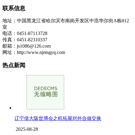
联系信息
地址：中国黑龙江省哈尔滨市南岗开发区中浩华尔街A栋812
室
电话：0451-87113728
传真：0451-82310337
邮箱：js1086@126.com
网址：http://www.njntsgyq.com
热点新闻
辽宁借大阪世博会之机拓展对外合做交换
2025-08-28