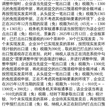
调整申报时，企业该当先提交一笔出口退（免）税额为－1300
元的免抵退税申据，将此前提交的出口预退税申据全额冲减；
再按照现实发卖环境，从头提交一笔出口退（免）税额为1365
元的免抵退税申据。正在不考虑其他影响要素的环境下，企业
正在2025年12月当期的应退（免）税额为65元（65元＝－1300
元＋1365元）。税务机关审核通事后该当按照现行为该企业打
点出口退（免）税65元。景象四：2025年12月12日，企业核算
时，已打点出口预退税的100个茶杯中，30个已实现发卖，70
个未实现发卖。企业30个已实现发卖的茶杯，按照现实发卖环
境计较的出口退（免）税额为390元，取此前已打点的1300元
出口预退税存正在差别。此时，纳税人该当正在消息系统中勾
选提交“需要调整申报”的选项进行确认，并进行调整申报。调
整申报时，企业该当先提交一笔出口退（免）税额为－1300元
的免抵退税申据，将此前提交的出口预退税申据全额冲减；再
按照现实发卖环境，从头提交一笔出口退（免）税额为390元
的免抵退税申据。正在不考虑其他影响要素的环境下，企业正
在2025年12月当期的应退（免）税额为－910元（－910元＝－
1300元＋390元）。待税务机关审核通事后，该企业该当将这
－910元的应退（免）税额，结转下期参取出口退（免）税计
较。70个未实现发卖的茶杯，企业待其实现发卖后，再按照现
行申报打点出口退（免）税。纳税人未正在刻日内打点出口预