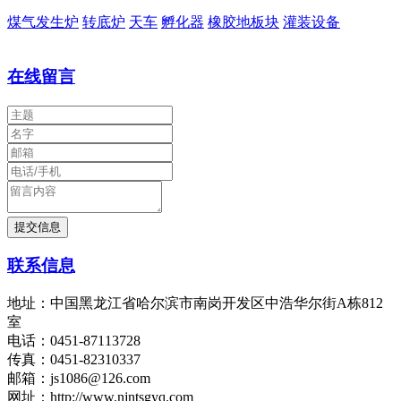
煤气发生炉
转底炉
天车
孵化器
橡胶地板块
灌装设备
在线留言
联系信息
地址：中国黑龙江省哈尔滨市南岗开发区中浩华尔街A栋812
室
电话：0451-87113728
传真：0451-82310337
邮箱：js1086@126.com
网址：http://www.njntsgyq.com